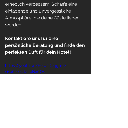
erheblich verbessern. Schaffe eine 
einladende und unvergessliche 
Atmosphäre, die deine Gäste lieben 
werden.
Kontaktiere uns für eine 
persönliche Beratung und finde den 
perfekten Duft für dein Hotel!
https://youtu.be/F--w2DJqgm8?
si=o6_oI5ztaLeNx0Qk