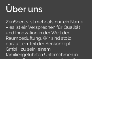
Über uns
ZenScents ist mehr als nur ein Name
– es ist ein Versprechen für Qualität
und Innovation in der Welt der
Raumbeduftung. Wir sind stolz
darauf, ein Teil der Senkonzept
GmbH zu sein, einem
familiengeführten Unternehmen in
zweiter Generation, das seit 2006
besteht. Unsere Wurzeln in der
Branche der Raumbeduftung
ermöglichen es uns, tiefgehendes
Wissen und umfassende Erfahrung
anzubieten, um die Erwartungen
unserer Kunden nicht nur zu erfüllen,
sondern zu übertreffen.
Als Familienunternehmen legen wir
großen Wert auf persönliche
Beziehungen zu unseren Kunden
und Partnern. Wir verstehen die