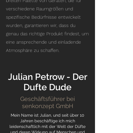
breiten Palette von Geräten, die für
verschiedene Raumgrößen und
spezifische Bedürfnisse entwickelt
wurden, garantieren wir, dass du
genau das richtige Produkt findest, um
eine ansprechende und einladende
Atmosphäre zu schaffen.
Julian Petrow - Der
Dufte Dude
Geschäftsführer bei
senkonzept GmbH
Mein Name ist Julian, und seit über 10
Jahren beschäftige ich mich
leidenschaftlich mit der Welt der Düfte
und deren Wirkung auf Menschen und