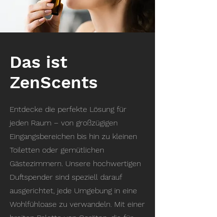
Das ist
ZenScents
Entdecke die perfekte Lösung für
jeden Raum – von großzügigen
Eingangsbereichen bis hin zu kleinen
Toiletten oder gemütlichen
Gästezimmern. Unsere hochwertigen
Duftspender sind speziell darauf
ausgerichtet, jede Umgebung in eine
Wohlfühloase zu verwandeln. Mit einer