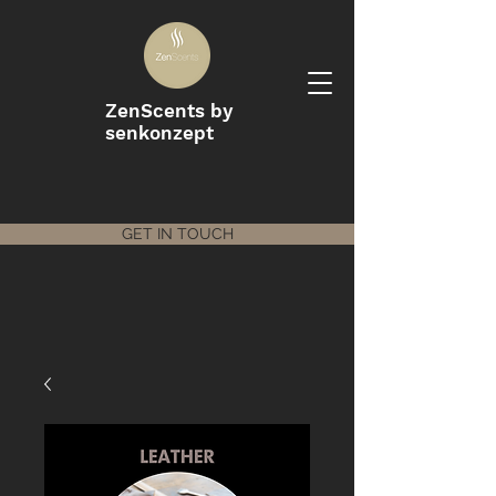
ZenScents by
senkonzept
GET IN TOUCH