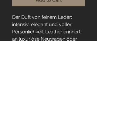
Add to Cart
Der Duft von feinem Leder:
intensiv, elegant und voller
Persönlichkeit. Leather erinnert
an luxuriöse Neuwagen oder
frisch polierte Lederschuhe – ein
Duft, der Stil und Wertigkeit
ausstrahlt. Ideal für exklusive
Räume oder moderne Lounges.
Gleichzeitig sorgt die
biologische
Geruchsneutralisierung für
klare, angenehme Luft.
Tel.: +49 (0)711 /
3421 9360