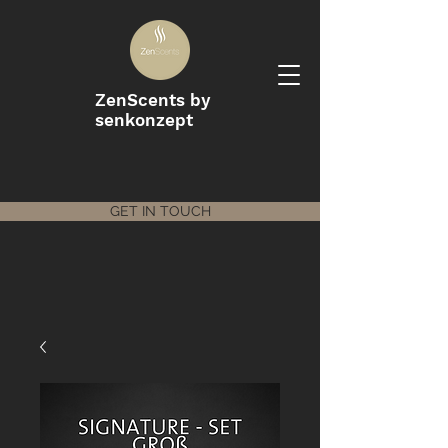
ZenScents by
senkonzept
GET IN TOUCH