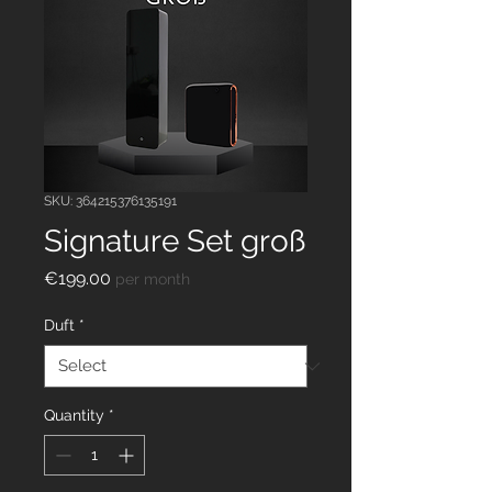
SKU: 364215376135191
Signature Set groß
Price
€199.00
per month
Duft
*
Quantity
*